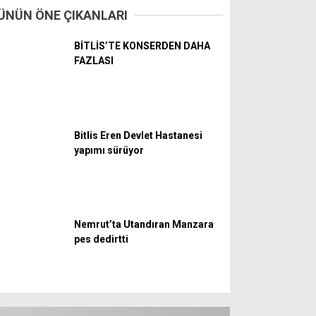
ÜNÜN ÖNE ÇIKANLARI
BİTLİS’TE KONSERDEN DAHA
FAZLASI
WhatsApp İhbar
Bitlis Eren Devlet Hastanesi
Hattı
yapımı sürüyor
Facebook
Nemrut’ta Utandıran Manzara
pes dedirtti
Instagram