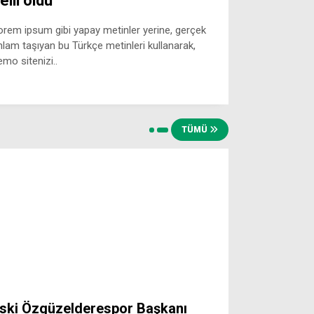
elli oldu
orem ipsum gibi yapay metinler yerine, gerçek
nlam taşıyan bu Türkçe metinleri kullanarak,
emo sitenizi..
TÜMÜ
ski Özgüzelderespor Başkanı