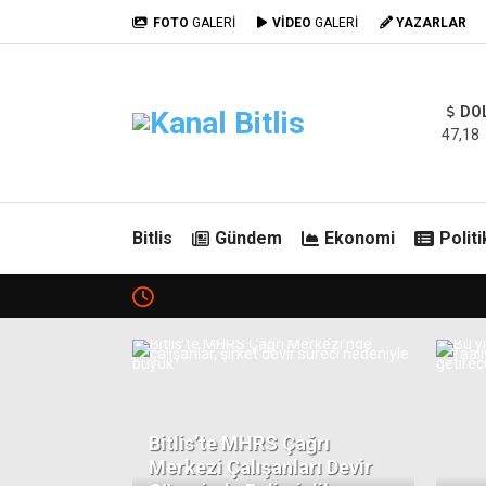
FOTO
GALERİ
VİDEO
GALERİ
YAZARLAR
DO
47,18
Bitlis
Gündem
Ekonomi
Politi
Bitlis’te MHRS Çağrı
Merkezi Çalışanları Devir