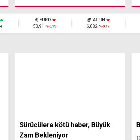
EURO
ALTIN
53,91
6,082
4
%-0,13
%-0,17
Sürücülere kötü haber, Büyük
B
Zam Bekleniyor
1