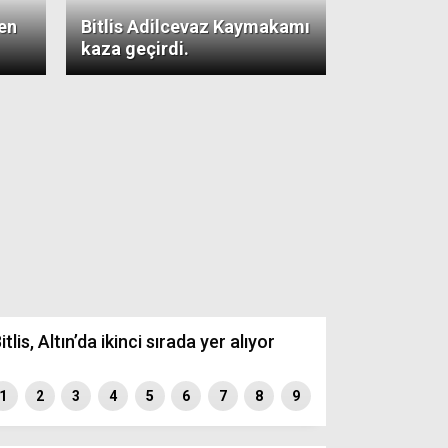
en
Bitlis Adilcevaz Kaymakamı
kaza geçirdi.
Gündem
Ekonomi
Politika
Dünya
Spor
Magazin
Sağlık
Teknoloji
itlis, Altın’da ikinci sırada yer alıyor
1
2
3
4
5
6
7
8
9