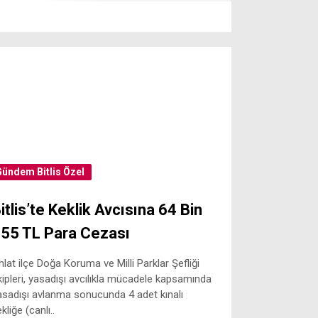
Gündem
Bitlis Özel
itlis’te Keklik Avcısına 64 Bin
55 TL Para Cezası
hlat ilçe Doğa Koruma ve Milli Parklar Şefliği
kipleri, yasadışı avcılıkla mücadele kapsamında
asadışı avlanma sonucunda 4 adet kınalı
kliğe (canlı..