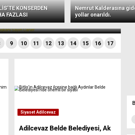
LİS’TE KONSERDEN
Nemrut Kalderasına gid
A FAZLASI
yollar onarıldı.
a örneği
8
9
10
11
12
13
14
15
16
17
B
Siyaset
Adilcevaz
Adilcevaz Belde Belediyesi, Ak