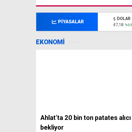
DOLAR
PİYASALAR
47,18
%0,0
EKONOMİ
Ahlat’ta 20 bin ton patates alıcı
bekliyor