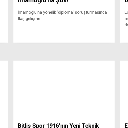
İmamoğlu’na Şok!
b
İmamoğlu'na yönelik 'diploma' soruşturmasında
L
flaş gelişme...
a
d
Bitlis Spor 1916’nın Yeni Teknik
E