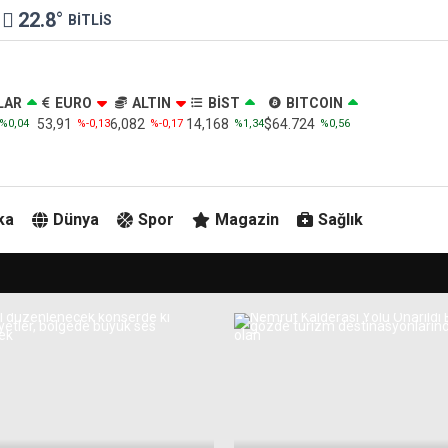
22.8
°
BITLIS
LAR
EURO
ALTIN
BİST
BITCOIN
53,91
6,082
14,168
$64.724
%0,04
%-0,13
%-0,17
%1,34
%0,56
ka
Dünya
Spor
Magazin
Sağlık