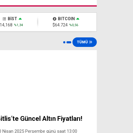
BİST
BITCOIN
14,168
$64.724
%1,34
%0,56
TÜMÜ
itlis’te Güncel Altın Fiyatları!
0 Nisan 2025 Perşembe günü saat 13:00