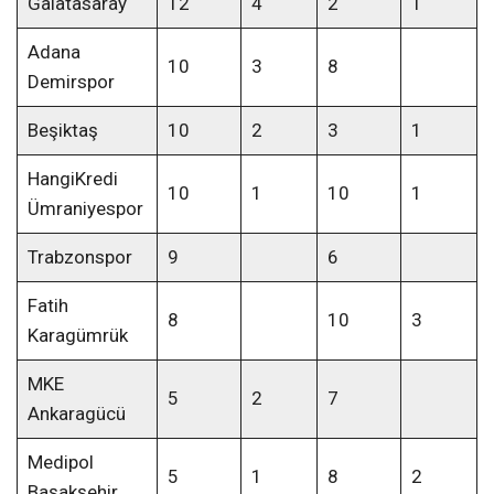
Galatasaray
12
4
2
1
Adana
10
3
8
Demirspor
Beşiktaş
10
2
3
1
HangiKredi
10
1
10
1
Ümraniyespor
Trabzonspor
9
6
Fatih
8
10
3
Karagümrük
MKE
5
2
7
Ankaragücü
Medipol
5
1
8
2
Başakşehir