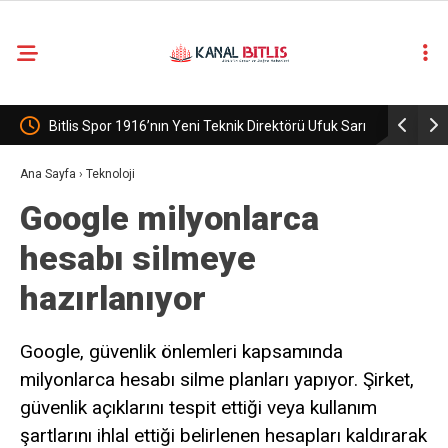
916’nın Yeni Teknik Direktörü Ufuk Sarı
Adilcevaz Belde Belediyesi, Ak P
Ana Sayfa
›
Teknoloji
Google milyonlarca
hesabı silmeye
hazırlanıyor
Google, güvenlik önlemleri kapsamında
milyonlarca hesabı silme planları yapıyor. Şirket,
güvenlik açıklarını tespit ettiği veya kullanım
şartlarını ihlal ettiği belirlenen hesapları kaldırarak