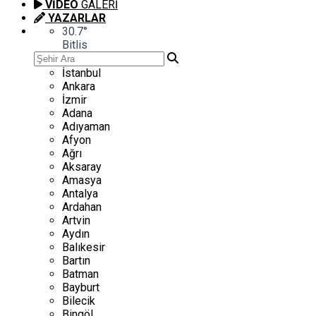
VİDEO
GALERİ
YAZARLAR
30.7
°
Bitlis
İstanbul
Ankara
İzmir
Adana
Adıyaman
Afyon
Ağrı
Aksaray
Amasya
Antalya
Ardahan
Artvin
Aydın
Balıkesir
Bartın
Batman
Bayburt
Bilecik
Bingöl