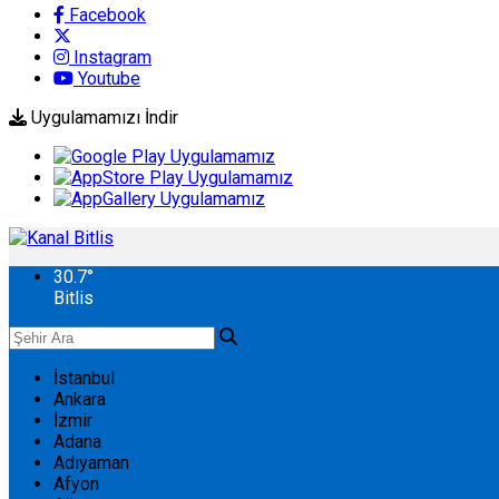
Facebook
Instagram
Youtube
Uygulamamızı İndir
30.7
°
Bitlis
İstanbul
Ankara
İzmir
Adana
Adıyaman
Afyon