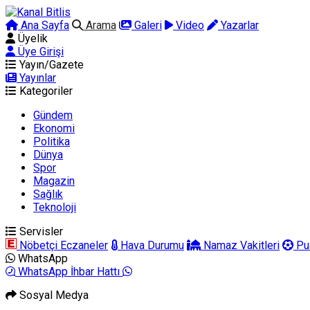
Ana Sayfa
Arama
Galeri
Video
Yazarlar
Üyelik
Üye Girişi
Yayın/Gazete
Yayınlar
Kategoriler
Gündem
Ekonomi
Politika
Dünya
Spor
Magazin
Sağlık
Teknoloji
Servisler
Nöbetçi Eczaneler
Hava Durumu
Namaz Vakitleri
Pu
WhatsApp
WhatsApp İhbar Hattı
Sosyal Medya