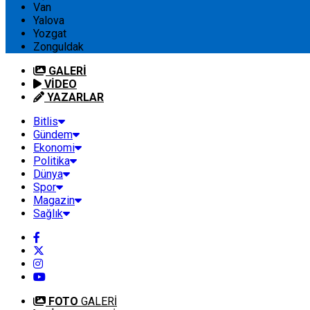
Van
Yalova
Yozgat
Zonguldak
GALERİ
VİDEO
YAZARLAR
Bitlis
Gündem
Ekonomi
Politika
Dünya
Spor
Magazin
Sağlık
FOTO
GALERİ