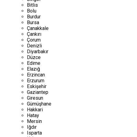
Bitlis
Bolu
Burdur
Bursa
Çanakkale
Çankırı
Çorum
Denizli
Diyarbakır
Düzce
Edirne
Elazığ
Erzincan
Erzurum
Eskişehir
Gaziantep
Giresun
Gümüşhane
Hakkari
Hatay
Mersin
Iğdır
Isparta