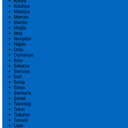
Konya
Kütahya
Malatya
Manisa
Mardin
Muğla
Muş
Nevşehir
Niğde
Ordu
Osmaniye
Rize
Sakarya
Samsun
Siirt
Sinop
Sivas
Şanlıurfa
Şırnak
Tekirdağ
Tokat
Trabzon
Tunceli
Uşak