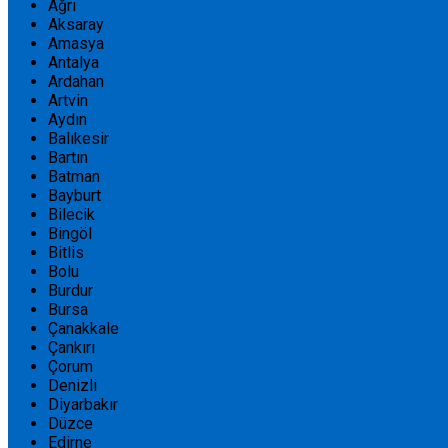
Ağrı
Aksaray
Amasya
Antalya
Ardahan
Artvin
Aydın
Balıkesir
Bartın
Batman
Bayburt
Bilecik
Bingöl
Bitlis
Bolu
Burdur
Bursa
Çanakkale
Çankırı
Çorum
Denizli
Diyarbakır
Düzce
Edirne