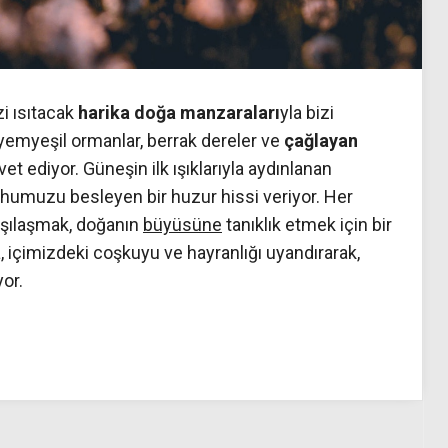
zi ısıtacak
harika doğa manzaraları
yla bizi
yemyeşil ormanlar, berrak dereler ve
çağlayan
t ediyor. Güneşin ilk ışıklarıyla aydınlanan
ruhumuzu besleyen bir huzur hissi veriyor. Her
şılaşmak, doğanın
büyüsüne
tanıklık etmek için bir
, içimizdeki coşkuyu ve hayranlığı uyandırarak,
or.