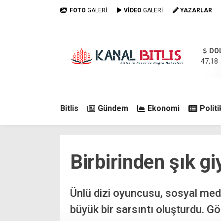
FOTO
GALERİ
VİDEO
GALERİ
YAZARLAR
DO
47,18
Bitlis
Gündem
Ekonomi
Politi
Birbirinden şık gi
Ünlü dizi oyuncusu, sosyal medy
büyük bir sarsıntı oluşturdu. Gö