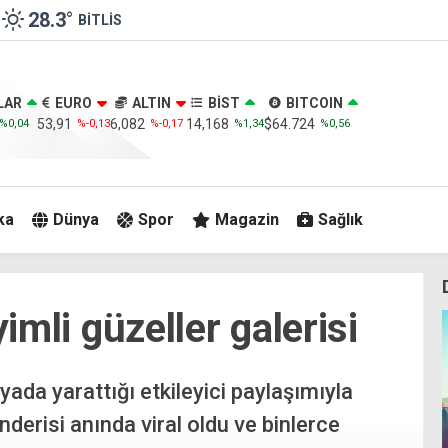
28.3
°
BITLIS
LAR
EURO
ALTIN
BİST
BITCOIN
53,91
6,082
14,168
$64.724
%0,04
%-0,13
%-0,17
%1,34
%0,56
ka
Dünya
Spor
Magazin
Sağlık
yimli güzeller galerisi
ada yarattığı etkileyici paylaşımıyla
nderisi anında viral oldu ve binlerce