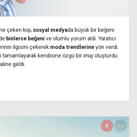
ne çeken kişi,
sosyal medya
da büyük bir beğeni
ede
binlerce beğeni
ve olumlu yorum aldı. Yaratıcı
rinin ilgisini çekerek
moda trendlerine
yön verdi.
lini tamamlayarak kendisine özgü bir
imaj
oluşturdu
line geldi.
4
16