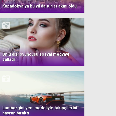
Kapadokya’ya bu yıl da turist akını oldu
Ünlü dizi oyuncusu sosyal medyayı
salladı
Lamborgini yeni modeliyle takipçilerini
hayran bıraktı