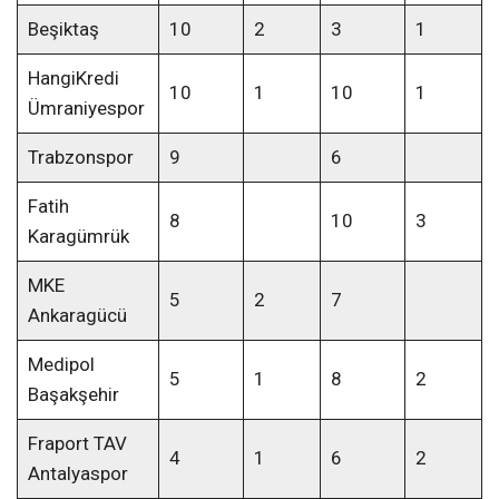
Beşiktaş
10
2
3
1
HangiKredi
10
1
10
1
Ümraniyespor
Trabzonspor
9
6
Fatih
8
10
3
Karagümrük
MKE
5
2
7
Ankaragücü
Medipol
5
1
8
2
Başakşehir
Fraport TAV
4
1
6
2
Antalyaspor