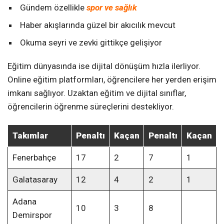
Gündem özellikle
spor ve sağlık
Haber akışlarında güzel bir akıcılık mevcut
Okuma seyri ve zevki gittikçe gelişiyor
Eğitim dünyasında ise dijital dönüşüm hızla ilerliyor.
Online eğitim platformları, öğrencilere her yerden erişim
imkanı sağlıyor. Uzaktan eğitim ve dijital sınıflar,
öğrencilerin öğrenme süreçlerini destekliyor.
Takımlar
Penaltı
Kaçan
Penaltı
Kaçan
Fenerbahçe
17
2
7
1
Galatasaray
12
4
2
1
Adana
10
3
8
Demirspor