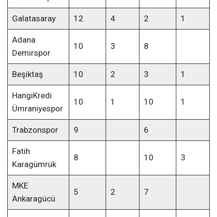
Galatasaray
12
4
2
1
Adana
10
3
8
Demirspor
Beşiktaş
10
2
3
1
HangiKredi
10
1
10
1
Ümraniyespor
Trabzonspor
9
6
Fatih
8
10
3
Karagümrük
MKE
5
2
7
Ankaragücü