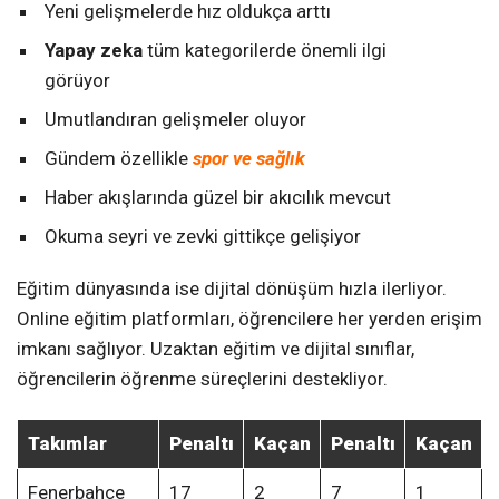
Yeni gelişmelerde hız oldukça arttı
Yapay zeka
tüm kategorilerde önemli ilgi
görüyor
Umutlandıran gelişmeler oluyor
Gündem özellikle
spor ve sağlık
Haber akışlarında güzel bir akıcılık mevcut
Okuma seyri ve zevki gittikçe gelişiyor
Eğitim dünyasında ise dijital dönüşüm hızla ilerliyor.
Online eğitim platformları, öğrencilere her yerden erişim
imkanı sağlıyor. Uzaktan eğitim ve dijital sınıflar,
öğrencilerin öğrenme süreçlerini destekliyor.
Takımlar
Penaltı
Kaçan
Penaltı
Kaçan
Fenerbahçe
17
2
7
1