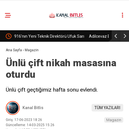
19.9
°
BITLIS
k Sarı
Adilcevaz Belde Belediyesi, Ak Parti’ye geçti.
Terör örgü
YAZARLAR
bırakıldı
Ana Sayfa
›
Magazin
Ünlü çift nikah masasına
oturdu
Ünlü çift geçtiğimiz hafta sonu evlendi.
Kanal Bitlis
TÜM YAZILARI
Giriş: 17-06-2023 18:26
Magazin
Güncelleme: 14-03-2025 15:26