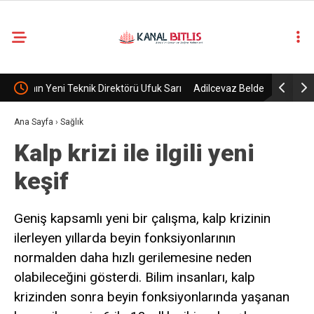
fuk Sarı
Adilcevaz Belde Belediyesi, Ak Parti’ye geçti.
Terör örg
bırakıldı
Ana Sayfa
›
Sağlık
Kalp krizi ile ilgili yeni
keşif
Geniş kapsamlı yeni bir çalışma, kalp krizinin
ilerleyen yıllarda beyin fonksiyonlarının
normalden daha hızlı gerilemesine neden
olabileceğini gösterdi. Bilim insanları, kalp
krizinden sonra beyin fonksiyonlarında yaşanan