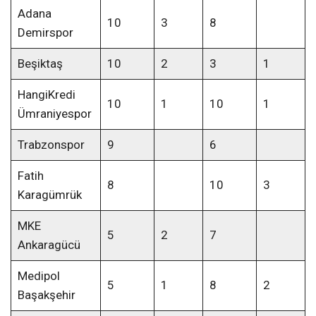
Adana
10
3
8
Demirspor
Beşiktaş
10
2
3
1
HangiKredi
10
1
10
1
Ümraniyespor
Trabzonspor
9
6
Fatih
8
10
3
Karagümrük
MKE
5
2
7
Ankaragücü
Medipol
5
1
8
2
Başakşehir