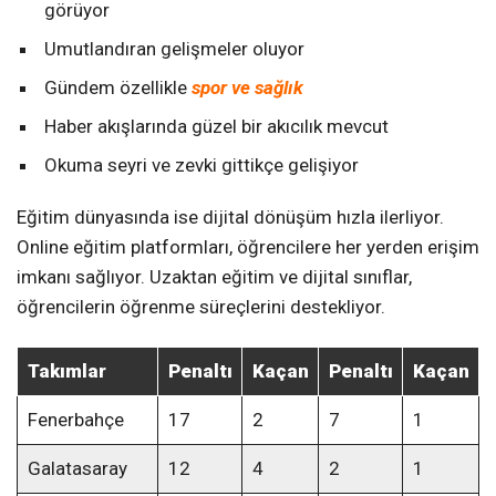
görüyor
Umutlandıran gelişmeler oluyor
Gündem özellikle
spor ve sağlık
Haber akışlarında güzel bir akıcılık mevcut
Okuma seyri ve zevki gittikçe gelişiyor
Eğitim dünyasında ise dijital dönüşüm hızla ilerliyor.
Online eğitim platformları, öğrencilere her yerden erişim
imkanı sağlıyor. Uzaktan eğitim ve dijital sınıflar,
öğrencilerin öğrenme süreçlerini destekliyor.
Takımlar
Penaltı
Kaçan
Penaltı
Kaçan
Fenerbahçe
17
2
7
1
Galatasaray
12
4
2
1