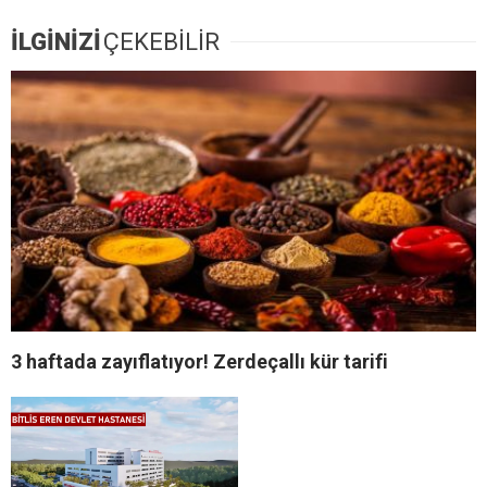
İLGİNİZİ
ÇEKEBİLİR
3 haftada zayıflatıyor! Zerdeçallı kür tarifi