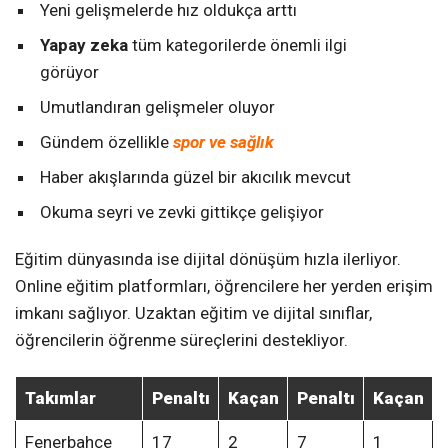
Yeni gelişmelerde hız oldukça arttı
Yapay zeka
tüm kategorilerde önemli ilgi
görüyor
Umutlandıran gelişmeler oluyor
Gündem özellikle
spor ve sağlık
Haber akışlarında güzel bir akıcılık mevcut
Okuma seyri ve zevki gittikçe gelişiyor
Eğitim dünyasında ise dijital dönüşüm hızla ilerliyor.
Online eğitim platformları, öğrencilere her yerden erişim
imkanı sağlıyor. Uzaktan eğitim ve dijital sınıflar,
öğrencilerin öğrenme süreçlerini destekliyor.
Takımlar
Penaltı
Kaçan
Penaltı
Kaçan
Fenerbahçe
17
2
7
1