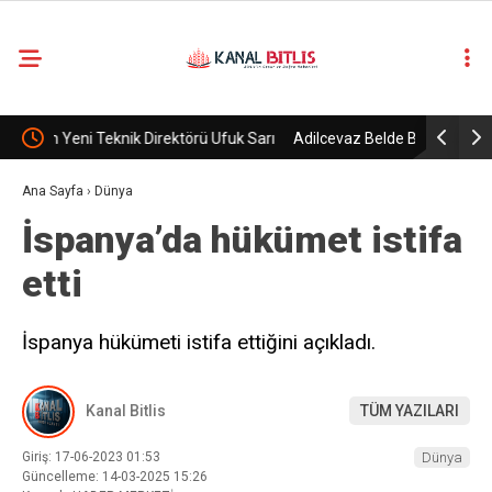
rü Ufuk Sarı
Adilcevaz Belde Belediyesi, Ak Parti’ye geçti.
Terö
bırak
Ana Sayfa
›
Dünya
İspanya’da hükümet istifa
etti
İspanya hükümeti istifa ettiğini açıkladı.
Kanal Bitlis
TÜM YAZILARI
Giriş: 17-06-2023 01:53
Dünya
Güncelleme: 14-03-2025 15:26