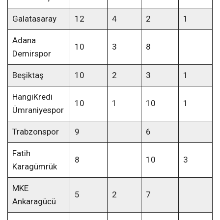
Galatasaray
12
4
2
1
Adana
10
3
8
Demirspor
Beşiktaş
10
2
3
1
HangiKredi
10
1
10
1
Ümraniyespor
Trabzonspor
9
6
Fatih
8
10
3
Karagümrük
MKE
5
2
7
Ankaragücü