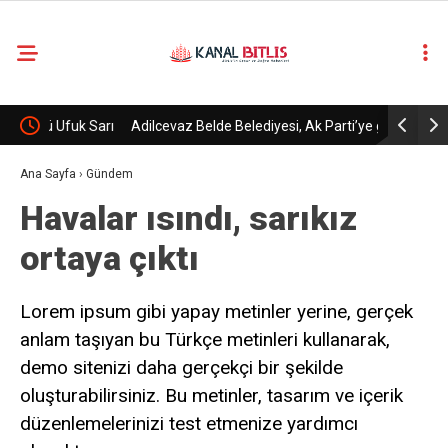
k Sarı
Adilcevaz Belde Belediyesi, Ak Parti’ye geçti.
Terör örgüt
bırakıldı
Ana Sayfa
›
Gündem
Havalar ısındı, sarıkız
ortaya çıktı
Lorem ipsum gibi yapay metinler yerine, gerçek
anlam taşıyan bu Türkçe metinleri kullanarak,
demo sitenizi daha gerçekçi bir şekilde
oluşturabilirsiniz. Bu metinler, tasarım ve içerik
düzenlemelerinizi test etmenize yardımcı