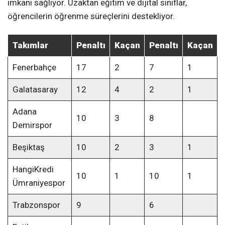
imkanı sağlıyor. Uzaktan eğitim ve dijital sınıflar,
öğrencilerin öğrenme süreçlerini destekliyor.
Takımlar
Penaltı
Kaçan
Penaltı
Kaçan
Fenerbahçe
17
2
7
1
Galatasaray
12
4
2
1
Adana
10
3
8
Demirspor
Beşiktaş
10
2
3
1
HangiKredi
10
1
10
1
Ümraniyespor
Trabzonspor
9
6