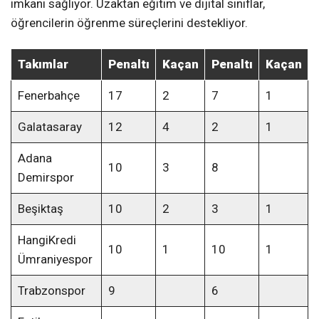
imkanı sağlıyor. Uzaktan eğitim ve dijital sınıflar,
öğrencilerin öğrenme süreçlerini destekliyor.
Takımlar
Penaltı
Kaçan
Penaltı
Kaçan
Fenerbahçe
17
2
7
1
Galatasaray
12
4
2
1
Adana
10
3
8
Demirspor
Beşiktaş
10
2
3
1
HangiKredi
10
1
10
1
Ümraniyespor
Trabzonspor
9
6