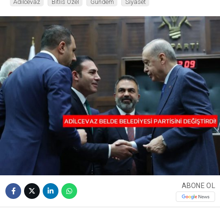
Adilcevaz
Bitlis Özel
Gündem
Siyaset
ABONE OL