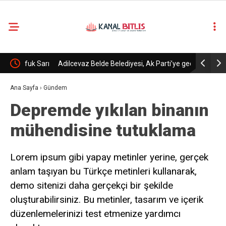
k Sarı
Adilcevaz Belde Belediyesi, Ak Parti’ye geçti.
Terör örgüt
bırakıldı
Ana Sayfa
›
Gündem
Depremde yıkılan binanın
mühendisine tutuklama
Lorem ipsum gibi yapay metinler yerine, gerçek
anlam taşıyan bu Türkçe metinleri kullanarak,
demo sitenizi daha gerçekçi bir şekilde
oluşturabilirsiniz. Bu metinler, tasarım ve içerik
düzenlemelerinizi test etmenize yardımcı