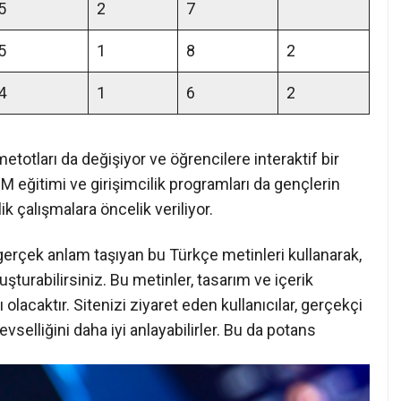
5
2
7
5
1
8
2
4
1
6
2
metotları da değişiyor ve öğrencilere interaktif bir
eğitimi ve girişimcilik programları da gençlerin
k çalışmalara öncelik veriliyor.
gerçek anlam taşıyan bu Türkçe metinleri kullanarak,
şturabilirsiniz. Bu metinler, tasarım ve içerik
lacaktır. Sitenizi ziyaret eden kullanıcılar, gerçekçi
evselliğini daha iyi anlayabilirler. Bu da potans