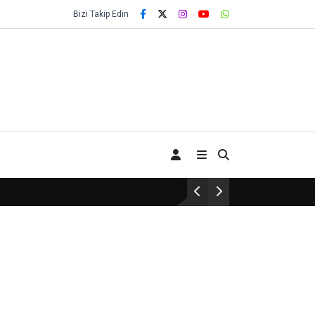
Bizi Takip Edin
Terör örgütü PKK fesih kararını açıkladı: Sil