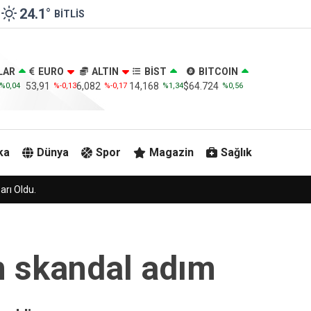
24.1
°
BITLIS
LAR
EURO
ALTIN
BİST
BITCOIN
53,91
6,082
14,168
$64.724
%0,04
%-0,13
%-0,17
%1,34
%0,56
ka
Dünya
Spor
Magazin
Sağlık
n skandal adım