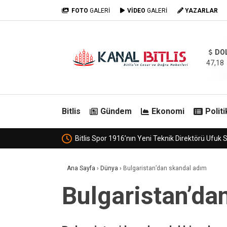
FOTO
GALERİ
VİDEO
GALERİ
YAZARLAR
DO
47,18
Bitlis
Gündem
Ekonomi
Politi
Adilcevaz Belde Belediyesi, Ak Parti’ye geçti.
Ana Sayfa
›
Dünya
›
Bulgaristan’dan skandal adım
Bulgaristan’da