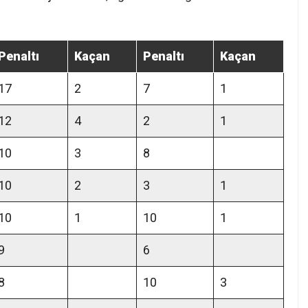
Penaltı
Kaçan
Penaltı
Kaçan
17
2
7
1
12
4
2
1
10
3
8
10
2
3
1
10
1
10
1
9
6
8
10
3